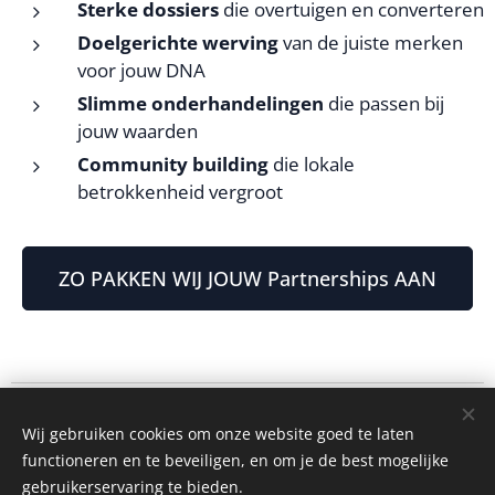
S
terke dossiers
die overtuigen en converteren
Doelgerichte werving
van de juiste merken
voor jouw DNA
Slimme onderhandelingen
die passen bij
jouw waarden
Community building
die lokale
betrokkenheid vergroot
ZO PAKKEN WIJ JOUW Partnerships AAN
exCit
Wij gebruiken cookies om onze website goed te laten
Weefstraat 14, 9810 Ghent
functioneren en te beveiligen, en om je de best mogelijke
Belgium
gebruikerservaring te bieden.